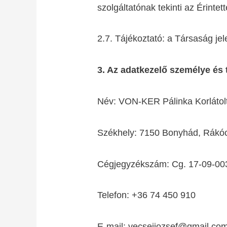
szolgáltatónak tekinti az Érintet
2.7. Tájékoztató: a Társaság jel
3. Az adatkezelő személye és
Név: VON-KER Pálinka Korlátol
Székhely: 7150 Bonyhád, Rákóc
Cégjegyzékszám: Cg. 17-09-00
Telefon: +36 74 450 910
E-mail: vecseijozsef@gmail.co