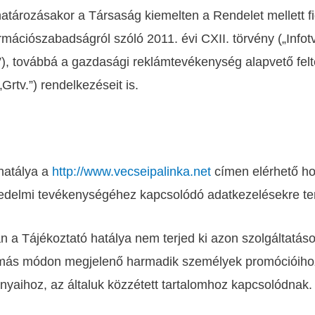
atározásakor a Társaság kiemelten a Rendelet mellett f
rmációszabadságról szóló 2011. évi CXII. törvény („Infotv
.”), továbbá a gazdasági reklámtevékenység alapvető felté
„Grtv.”) rendelkezéseit is.
hatálya a
http://www.vecseipalinka.net
címen elérhető ho
edelmi tevékenységéhez kapcsolódó adatkezelésekre ter
n a Tájékoztató hatálya nem terjed ki azon szolgáltatás
 más módon megjelenő harmadik személyek promócióiho
yaihoz, az általuk közzétett tartalomhoz kapcsolódnak.