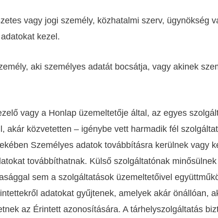
szetes vagy jogi személy, közhatalmi szerv, ügynökség va
adatokat kezel.
 személy, aki személyes adatát bocsátja, vagy akinek sze
ezelő vagy a Honlap üzemeltetője által, az egyes szolgál
, akár közvetetten – igénybe vett harmadik fél szolgált
rdekében Személyes adatok továbbításra kerülnek vagy ker
tokat továbbíthatnak. Külső szolgáltatónak minősülnek 
sággal sem a szolgáltatások üzemeltetőivel együttműkö
ntettekről adatokat gyűjtenek, amelyek akár önállóan, 
nek az Érintett azonosítására. A tárhelyszolgáltatás bi