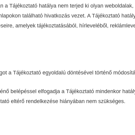
n a Tájékoztató hatálya nem terjed ki olyan weboldalak, 
lapokon található hivatkozás vezet. A Tájékoztató hatá
eire, amelyek tájékoztatásából, hírleveléből, reklámleve
jogot a Tájékoztató egyoldalú döntésével történő módosít
rténő belépéssel elfogadja a Tájékoztató mindenkor hatály
tató eltérő rendelkezése hiányában nem szükséges.