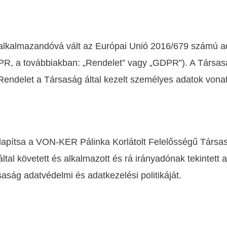
alkalmazandóvá vált az Európai Unió 2016/679 számú a
PR, a továbbiakban: „Rendelet” vagy „GDPR”). A Társa
Rendelet a Társaság által kezelt személyes adatok von
lapítsa a VON-KER Pálinka Korlátolt Felelősségű Társas
ltal követett és alkalmazott és rá irányadónak tekintett
aság adatvédelmi és adatkezelési politikáját.