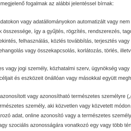
megjelenő fogalmak az alábbi jelentéssel bírnak:
adatokon vagy adatállományokon automatizált vagy nem
összessége, így a gyűjtés, rögzítés, rendszerezés, tagol
ekintés, felhasználás, közlés továbbítás, terjesztés va
zehangolás vagy összekapcsolás, korlátozás, törlés, ille
tes vagy jogi személy, közhatalmi szerv, ügynökség vagy
éljait és eszközeit önállóan vagy másokkal együtt megh
azonosított vagy azonosítható természetes személyre („
természetes személy, aki közvetlen vagy közvetett módon
zó adat, online azonosító vagy a természetes személy tes
 vagy szociális azonosságára vonatkozó egy vagy több té