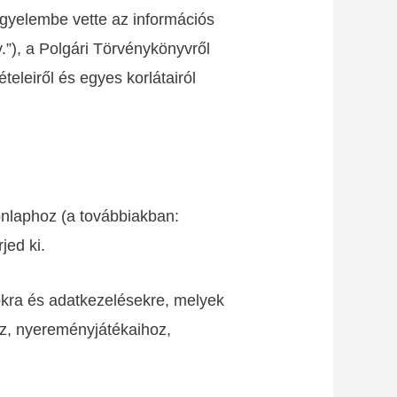
igyelembe vette az információs
.”), a Polgári Törvénykönyvről
teleiről és egyes korlátairól
nlaphoz (a továbbiakban:
jed ki.
okra és adatkezelésekre, melyek
z, nyereményjátékaihoz,