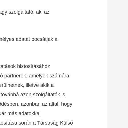
gy szolgáltató, aki az
mélyes adatát bocsátják a
tatások biztosításához
ató partnerek, amelyek számára
ülhetnek, illetve akik a
továbbá azon szolgáltatók is,
désben, azonban az által, hogy
akár más adatokkal
ztosítása során a Társaság Külső