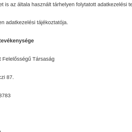
tet is az általa használt tárhelyen folytatott adatkezelés
en adatkezelési tájékoztatója.
 tevékenysége
t Felelősségű Társaság
zi 87.
3783
m