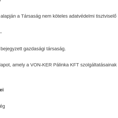
 alapján a Társaság nem köteles adatvédelmi tisztviselő 
–
bejegyzett gazdasági társaság.
lapot, amely a VON-KER Pálinka KFT szolgáltatásainak i
ei
ség